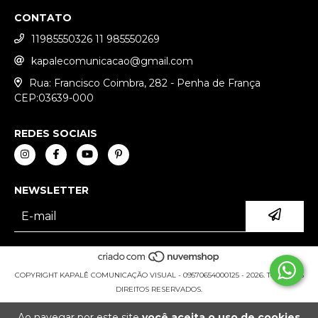
CONTATO
11985550326 11 985550269
kapalecomunicacao@gmail.com
Rua: Francisco Coimbra, 282 - Penha de França
CEP:03639-000
REDES SOCIAIS
NEWSLETTER
COPYRIGHT KAPALÊ COMUNICAÇÃO VISUAL - 09570654000125 - 2026. TODOS OS
DIREITOS RESERVADOS.
Ao navegar por este site
você aceita o uso de cookies